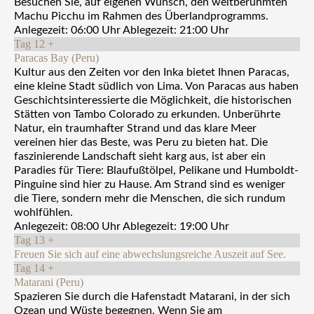
Besuchen Sie, auf eigenen Wunsch, den weltberühmten
Machu Picchu im Rahmen des Überlandprogramms.
Anlegezeit: 06:00 Uhr Ablegezeit: 21:00 Uhr
Tag 12
+
Paracas Bay (Peru)
Kultur aus den Zeiten vor den Inka bietet Ihnen Paracas,
eine kleine Stadt südlich von Lima. Von Paracas aus haben
Geschichtsinteressierte die Möglichkeit, die historischen
Stätten von Tambo Colorado zu erkunden. Unberührte
Natur, ein traumhafter Strand und das klare Meer
vereinen hier das Beste, was Peru zu bieten hat. Die
faszinierende Landschaft sieht karg aus, ist aber ein
Paradies für Tiere: Blaufußtölpel, Pelikane und Humboldt-
Pinguine sind hier zu Hause. Am Strand sind es weniger
die Tiere, sondern mehr die Menschen, die sich rundum
wohlfühlen.
Anlegezeit: 08:00 Uhr Ablegezeit: 19:00 Uhr
Tag 13
+
Freuen Sie sich auf eine abwechslungsreiche Auszeit auf See.
Tag 14
+
Matarani (Peru)
Spazieren Sie durch die Hafenstadt Matarani, in der sich
Ozean und Wüste begegnen. Wenn Sie am