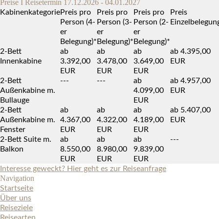
Preise I Reisetermin 17.12.2026 - 04.01.2027
Kabinenkategorie
Preis pro
Preis pro
Preis pro
Preis
Person (4-
Person (3-
Person (2-
Einzelbelegun
er
er
er
Belegung)*
Belegung)*
Belegung)*
2-Bett
ab
ab
ab
ab 4.395,00
Innenkabine
3.392,00
3.478,00
3.649,00
EUR
EUR
EUR
EUR
2-Bett
---
---
ab
ab 4.957,00
Außenkabine m.
4.099,00
EUR
Bullauge
EUR
2-Bett
ab
ab
ab
ab 5.407,00
Außenkabine m.
4.367,00
4.322,00
4.189,00
EUR
Fenster
EUR
EUR
EUR
2-Bett Suite m.
ab
ab
ab
---
Balkon
8.550,00
8.980,00
9.839,00
EUR
EUR
EUR
Interesse geweckt? Hier geht es zur Reiseanfrage
Navigation
Startseite
Über uns
Reiseziele
Reisearten