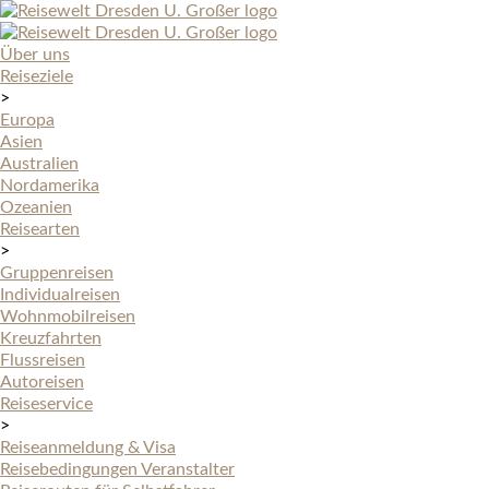
Über uns
Reiseziele
>
Europa
Asien
Australien
Nordamerika
Ozeanien
Reisearten
>
Gruppenreisen
Individualreisen
Wohnmobilreisen
Kreuzfahrten
Flussreisen
Autoreisen
Reiseservice
>
Reiseanmeldung & Visa
Reisebedingungen Veranstalter