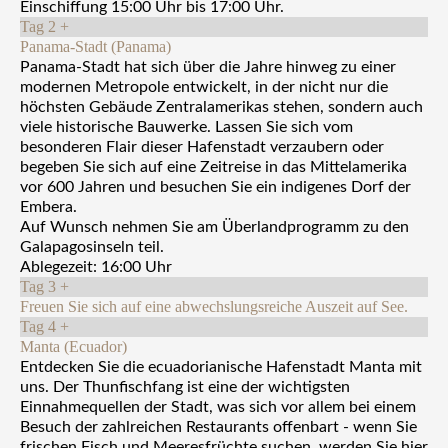
Einschiffung 15:00 Uhr bis 17:00 Uhr.
Tag 2
+
Panama-Stadt (Panama)
Panama-Stadt hat sich über die Jahre hinweg zu einer
modernen Metropole entwickelt, in der nicht nur die
höchsten Gebäude Zentralamerikas stehen, sondern auch
viele historische Bauwerke. Lassen Sie sich vom
besonderen Flair dieser Hafenstadt verzaubern oder
begeben Sie sich auf eine Zeitreise in das Mittelamerika
vor 600 Jahren und besuchen Sie ein indigenes Dorf der
Embera.
Auf Wunsch nehmen Sie am Überlandprogramm zu den
Galapagosinseln teil.
Ablegezeit: 16:00 Uhr
Tag 3
+
Freuen Sie sich auf eine abwechslungsreiche Auszeit auf See.
Tag 4
+
Manta (Ecuador)
Entdecken Sie die ecuadorianische Hafenstadt Manta mit
uns. Der Thunfischfang ist eine der wichtigsten
Einnahmequellen der Stadt, was sich vor allem bei einem
Besuch der zahlreichen Restaurants offenbart - wenn Sie
frischen Fisch und Meeresfrüchte suchen, werden Sie hier