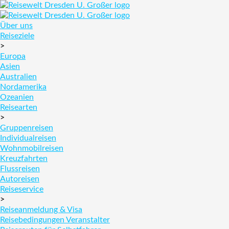
Über uns
Reiseziele
>
Europa
Asien
Australien
Nordamerika
Ozeanien
Reisearten
>
Gruppenreisen
Individualreisen
Wohnmobilreisen
Kreuzfahrten
Flussreisen
Autoreisen
Reiseservice
>
Reiseanmeldung & Visa
Reisebedingungen Veranstalter