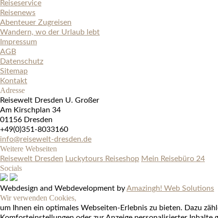
Reiseservice
Reisenews
Abenteuer Zugreisen
Wandern, wo der Urlaub lebt
Impressum
AGB
Datenschutz
Sitemap
Kontakt
Adresse
Reisewelt Dresden U. Großer
Am Kirschplan 34
01156 Dresden
+49(0)351-8033160
info@reisewelt-dresden.de
Weitere Webseiten
Reisewelt Dresden
Luckytours Reiseshop
Mein Reisebüro 24
Socials
Webdesign and Webdevelopment by
Amazingh! Web Solutions
Wir verwenden Cookies,
um Ihnen ein optimales Webseiten-Erlebnis zu bieten. Dazu zähle
Komforteinstellungen oder zur Anzeige personalisierter Inhalte g