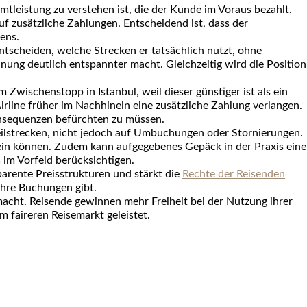
mtleistung
zu verstehen ist, die der Kunde im Voraus bezahlt.
auf
zusätzliche Zahlungen
. Entscheidend ist, dass der
ens.
entscheiden, welche Strecken er tatsächlich nutzt, ohne
anung
deutlich entspannter macht. Gleichzeitig wird die Position
em
Zwischenstopp in Istanbul
, weil dieser günstiger ist als ein
Airline früher im Nachhinein eine
zusätzliche Zahlung
verlangen.
onsequenzen
befürchten zu müssen.
ilstrecken
, nicht jedoch auf
Umbuchungen
oder
Stornierungen
.
 sein können. Zudem kann
aufgegebenes Gepäck
in der Praxis eine
s im Vorfeld berücksichtigen.
parente Preisstrukturen
und stärkt die
Rechte der Reisenden
ihre Buchungen
gibt.
acht. Reisende gewinnen mehr
Freiheit
bei der Nutzung ihrer
nem
faireren Reisemarkt
geleistet.