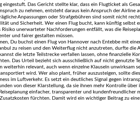
g eingestuft
. Das Gericht stellte klar, dass ein
Flugticket
als
Gesa
Anspruch zu nehmen, entsteht daraus kein Anspruch der Airline 
rägliche Anpassungen
oder
Strafgebühren
sind somit nicht recht
lität
und
Sicherheit
. Wer einen Flug bucht, kann künftig selbst 
s Risiko
unerwarteter Nachforderungen
entfällt, was die
Reisepl
nter und fairer gestalten müssen.
men, Du buchst einen Flug von
Hannover nach Entebbe
mit ein
anbul zu reisen und den Weiterflug nicht anzutreten, durfte die 
kannst die letzte
Teilstrecke verfallen
lassen, ohne
finanzielle K
ten. Das Urteil bezieht sich ausschließlich auf
nicht genutzte Te
ben weiterhin relevant, auch wenn einzelne Klauseln unwirksam
ansportiert wird. Wer also plant, früher auszusteigen, sollte die
rness im Luftverkehr
. Es setzt ein deutliches Signal gegen
intrans
Kunden von dieser Klarstellung, da sie ihnen mehr
Kontrolle
über
Reiseplanung einfacher, transparenter
und
kundenfreundlicher
m
Zusatzkosten
fürchten. Damit wird ein wichtiger Beitrag zu ei