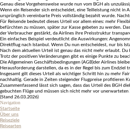
Genau diese Vorgehensweise wurde nun vom
BGH
als
unzulässi
Wenn ein Reisender sich entscheidet, eine
Teilleistung
nicht in 
ursprünglich vereinbarte
Preis vollständig bezahlt
wurde.
Nacht
Für Reisende bedeutet dieses Urteil vor allem eines: mehr
Flexibi
befürchten zu müssen, später zur Kasse gebeten zu werden. Da
der
Verbraucher
gestärkt, da Airlines ihre
Preisstruktur
transpare
Ein einfaches
Beispiel
verdeutlicht die Auswirkungen: Angenom
Direktflug nach
Istanbul
. Wenn Du nun entscheidest, nur bis Ist
Nach dem aktuellen Urteil ist genau das nicht mehr erlaubt. Du 
Trotz der positiven Veränderungen gibt es einige Punkte zu beach
Die
Allgemeinen Geschäftsbedingungen (AGB)
der Airlines blei
Herausforderung darstellen, da es in der Regel bis zum
Endziel
tr
Insgesamt gilt dieses Urteil als wichtiger Schritt hin zu mehr
Fai
nachhaltig. Gerade in Zeiten steigender Flugpreise profitieren 
Zusammenfassend lässt sich sagen, dass das Urteil des
BGH
die
gebuchten Flüge und müssen sich nicht mehr vor
unerwarteten 
(Stand 26.03.2026)
Navigation
Startseite
Über uns
Reiseziele
Reisearten