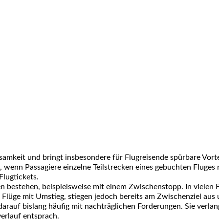
amkeit und bringt insbesondere für
Flugreisende
spürbare Vorte
, wenn Passagiere einzelne
Teilstrecken
eines gebuchten Fluges n
Flugtickets
.
en bestehen, beispielsweise mit einem
Zwischenstopp
. In vielen
üge mit Umstieg, stiegen jedoch bereits am Zwischenziel aus und
darauf bislang häufig mit
nachträglichen Forderungen
. Sie verl
verlauf entsprach.