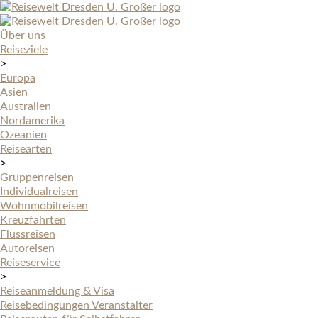
Über uns
Reiseziele
>
Europa
Asien
Australien
Nordamerika
Ozeanien
Reisearten
>
Gruppenreisen
Individualreisen
Wohnmobilreisen
Kreuzfahrten
Flussreisen
Autoreisen
Reiseservice
>
Reiseanmeldung & Visa
Reisebedingungen Veranstalter