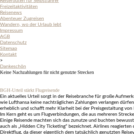
Reiserouten für Selbstfahrer
Freizeitaktivitäten
Reisenews
Abenteuer Zugreisen
Wandern, wo der Urlaub lebt
Impressum
AGB
Datenschutz
Sitemap
Kontakt
>
Dankeschön
Keine Nachzahlungen für nicht genutzte Strecken
BGH-Urteil stärkt Flugreisende
Ein aktuelles Urteil sorgt in der
Reisebranche
für große Aufmerks
wie Lufthansa keine
nachträglichen Zahlungen
verlangen dürfen
erheblich und schafft mehr Klarheit bei der
Preisgestaltung von 
Im Kern geht es um
Flugverbindungen
, die aus mehreren Streck
Einige Reisende machten sich das zunutze und buchten bewusst Fl
auch als
„Hidden City Ticketing“
bezeichnet. Airlines reagierten 
Direktflug, da dieser eigentlich dem tatsächlich genutzten Reise