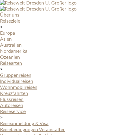
Über uns
Reiseziele
>
Europa
Asien
Australien
Nordamerika
Ozeanien
Reisearten
>
Gruppenreisen
Individualreisen
Wohnmobilreisen
Kreuzfahrten
Flussreisen
Autoreisen
Reiseservice
>
Reiseanmeldung & Visa
Reisebedingungen Veranstalter