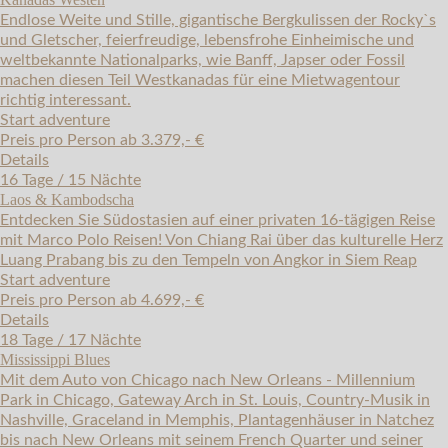
Endlose Weite und Stille, gigantische Bergkulissen der Rocky`s
und Gletscher, feierfreudige, lebensfrohe Einheimische und
weltbekannte Nationalparks, wie Banff, Japser oder Fossil
machen diesen Teil Westkanadas für eine Mietwagentour
richtig interessant.
Start adventure
Preis pro Person ab 3.379,- €
Details
16 Tage / 15 Nächte
Laos & Kambodscha
Entdecken Sie Südostasien auf einer privaten 16-tägigen Reise
mit Marco Polo Reisen! Von Chiang Rai über das kulturelle Herz
Luang Prabang bis zu den Tempeln von Angkor in Siem Reap
Start adventure
Preis pro Person ab 4.699,- €
Details
18 Tage / 17 Nächte
Mississippi Blues
Mit dem Auto von Chicago nach New Orleans - Millennium
Park in Chicago, Gateway Arch in St. Louis, Country-Musik in
Nashville, Graceland in Memphis, Plantagenhäuser in Natchez
bis nach New Orleans mit seinem French Quarter und seiner