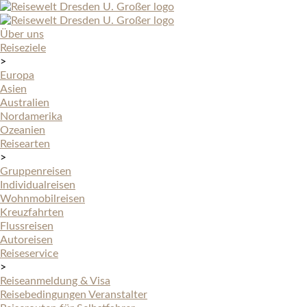
Über uns
Reiseziele
>
Europa
Asien
Australien
Nordamerika
Ozeanien
Reisearten
>
Gruppenreisen
Individualreisen
Wohnmobilreisen
Kreuzfahrten
Flussreisen
Autoreisen
Reiseservice
>
Reiseanmeldung & Visa
Reisebedingungen Veranstalter